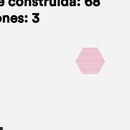
e construida: 68
nes: 3
s