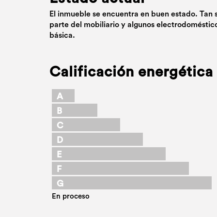
El inmueble se encuentra en buen estado. Tan 
parte del mobiliario y algunos electrodoméstic
básica.
Calificación energética
A
B
C
D
E
F
G
En proceso