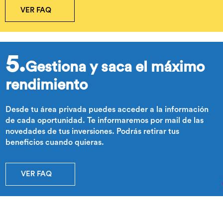
VER FAQ
5.
Gestiona y saca el máximo
rendimiento
Desde tu área privada puedes acceder a la información
de cada oportunidad. Te informaremos por mail de las
novedades de tus inversiones. Podrás retirar tus
beneficios cuando quieras.
VER FAQ