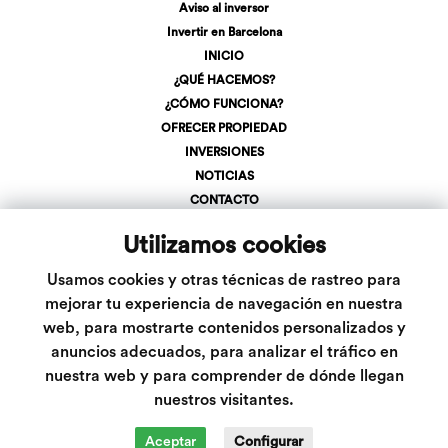
Aviso al inversor
Invertir en Barcelona
INICIO
¿QUÉ HACEMOS?
¿CÓMO FUNCIONA?
OFRECER PROPIEDAD
INVERSIONES
NOTICIAS
CONTACTO
REGÍSTRATE
Utilizamos cookies
LOGIN
+34 623 107 275
Usamos cookies y otras técnicas de rastreo para
info@inveslar.com
mejorar tu experiencia de navegación en nuestra
web, para mostrarte contenidos personalizados y
anuncios adecuados, para analizar el tráfico en
Follow us
nuestra web y para comprender de dónde llegan
nuestros visitantes.
Aceptar
Configurar