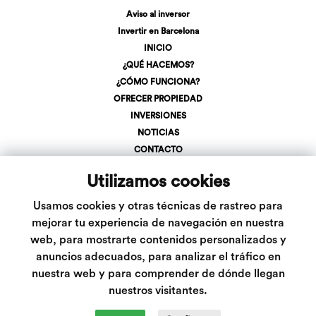
Aviso al inversor
Invertir en Barcelona
INICIO
¿QUÉ HACEMOS?
¿CÓMO FUNCIONA?
OFRECER PROPIEDAD
INVERSIONES
NOTICIAS
CONTACTO
REGÍSTRATE
Utilizamos cookies
LOGIN
+34 623 107 275
Usamos cookies y otras técnicas de rastreo para
info@inveslar.com
mejorar tu experiencia de navegación en nuestra
web, para mostrarte contenidos personalizados y
anuncios adecuados, para analizar el tráfico en
Follow us
nuestra web y para comprender de dónde llegan
nuestros visitantes.