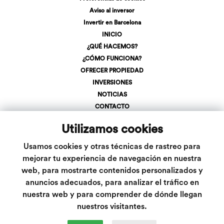
Aviso al inversor
Invertir en Barcelona
INICIO
¿QUÉ HACEMOS?
¿CÓMO FUNCIONA?
OFRECER PROPIEDAD
INVERSIONES
NOTICIAS
CONTACTO
REGÍSTRATE
Utilizamos cookies
LOGIN
+34 623 107 275
Usamos cookies y otras técnicas de rastreo para
info@inveslar.com
mejorar tu experiencia de navegación en nuestra
web, para mostrarte contenidos personalizados y
anuncios adecuados, para analizar el tráfico en
Follow us
nuestra web y para comprender de dónde llegan
nuestros visitantes.