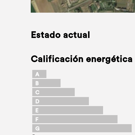
Estado actual
Calificación energética
A
B
C
D
E
F
G