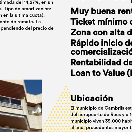
timada del 14,27%, en un
s. Tipo de amortización:
Muy buena rent
 en la ultima cuota).
Ticket mínimo 
iente de remate. La
ependiendo del precio de
Zona con alta 
Rápido inicio d
comercializaci
Rentabilidad de
Loan to Value 
Ubicación
El municipio de Cambrils est
del aeropuerto de Reus y a 
municipio viven 35.000 habi
al año, procedentes mayorita