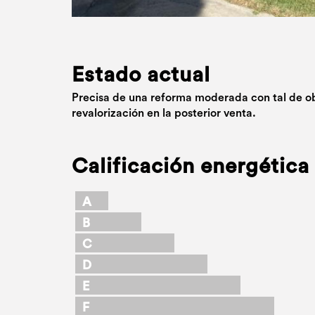
Estado actual
Precisa de una reforma moderada con tal de o
revalorización en la posterior venta.
Calificación energética
A
B
C
D
E
F