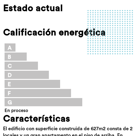
Estado actual
Calificación energética
A
B
C
D
E
F
G
En proceso
Características
El edificio con superficie construida de 627m2 consta de 2
locales y un gran apartamento en el piso de arriba. En