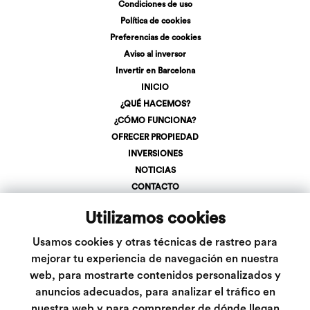
Condiciones de uso
Política de cookies
Preferencias de cookies
Aviso al inversor
Invertir en Barcelona
INICIO
¿QUÉ HACEMOS?
¿CÓMO FUNCIONA?
OFRECER PROPIEDAD
INVERSIONES
NOTICIAS
CONTACTO
REGÍSTRATE
Utilizamos cookies
LOGIN
+34 623 107 275
Usamos cookies y otras técnicas de rastreo para
info@inveslar.com
mejorar tu experiencia de navegación en nuestra
web, para mostrarte contenidos personalizados y
anuncios adecuados, para analizar el tráfico en
Follow us
nuestra web y para comprender de dónde llegan