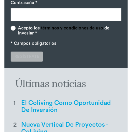
Contraseña *
Acepto los
términos y condiciones de uso
de
Inveslar *
* Campos obligatorios
REGÍSTRATE
Últimas noticias
1
El Coliving Como Oportunidad
De Inversión
2
Nueva Vertical De Proyectos -
CoLiving