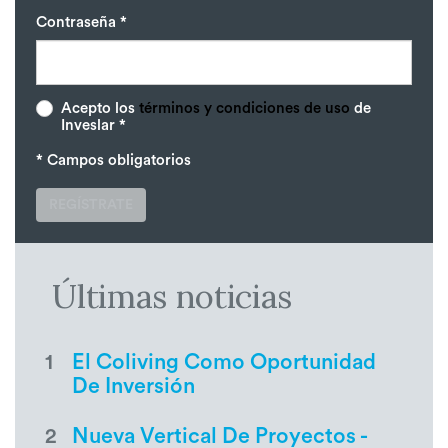
Contraseña *
Acepto los
términos y condiciones de uso
de
Inveslar *
* Campos obligatorios
REGÍSTRATE
Últimas noticias
1
El Coliving Como Oportunidad
De Inversión
2
Nueva Vertical De Proyectos -