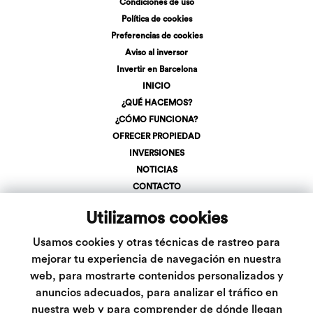
Condiciones de uso
Política de cookies
Preferencias de cookies
Aviso al inversor
Invertir en Barcelona
INICIO
¿QUÉ HACEMOS?
¿CÓMO FUNCIONA?
OFRECER PROPIEDAD
INVERSIONES
NOTICIAS
CONTACTO
REGÍSTRATE
Utilizamos cookies
LOGIN
+34 623 107 275
Usamos cookies y otras técnicas de rastreo para
info@inveslar.com
mejorar tu experiencia de navegación en nuestra
web, para mostrarte contenidos personalizados y
anuncios adecuados, para analizar el tráfico en
Follow us
nuestra web y para comprender de dónde llegan