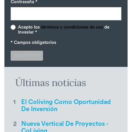
Contraseña *
Acepto los
términos y condiciones de uso
de
Inveslar *
* Campos obligatorios
REGÍSTRATE
Últimas noticias
1
El Coliving Como Oportunidad
De Inversión
2
Nueva Vertical De Proyectos -
CoLiving