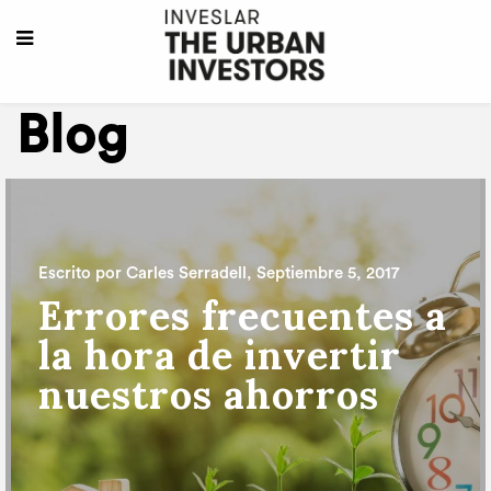
Blog
Escrito por
Carles Serradell
,
Septiembre 5, 2017
Errores frecuentes a
la hora de invertir
nuestros ahorros