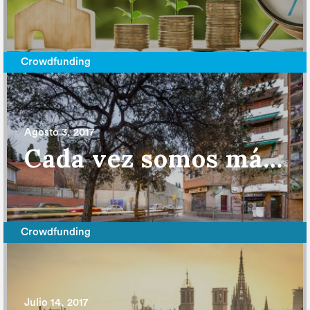
Crowdfunding
Agosto 3, 2017
Cada vez somos más “crowdbelievers”: nuestro último proyecto, ¡de récord!
Crowdfunding
Julio 14, 2017