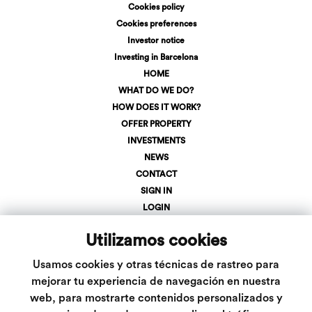
Cookies policy
Cookies preferences
Investor notice
Investing in Barcelona
HOME
WHAT DO WE DO?
HOW DOES IT WORK?
OFFER PROPERTY
INVESTMENTS
NEWS
CONTACT
SIGN IN
LOGIN
+34 623 107 275
Utilizamos cookies
info@inveslar.com
Usamos cookies y otras técnicas de rastreo para
mejorar tu experiencia de navegación en nuestra
Follow us
web, para mostrarte contenidos personalizados y