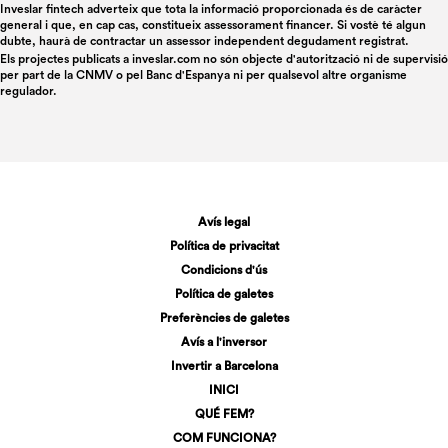
Inveslar fintech adverteix que tota la informació proporcionada és de caràcter
general i que, en cap cas, constitueix assessorament financer. Si vostè té algun
dubte, haurà de contractar un assessor independent degudament registrat.
Els projectes publicats a
inveslar.com
no són objecte d'autorització ni de supervisió
per part de la CNMV o pel Banc d'Espanya ni per qualsevol altre organisme
regulador.
Avís legal
Política de privacitat
Condicions d'ús
Política de galetes
Preferències de galetes
Avís a l'inversor
Invertir a Barcelona
INICI
QUÉ FEM?
COM FUNCIONA?