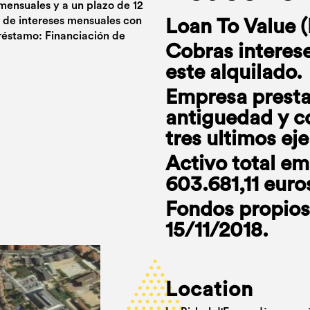
 mensuales y a un plazo de 12
 de intereses mensuales con
Loan To Value (
préstamo: Financiación de
Cobras interese
este alquilado.
Empresa prestat
antiguedad y co
tres ultimos eje
Activo total em
603.681,11 euro
Fondos propios
15/11/2018.
Location