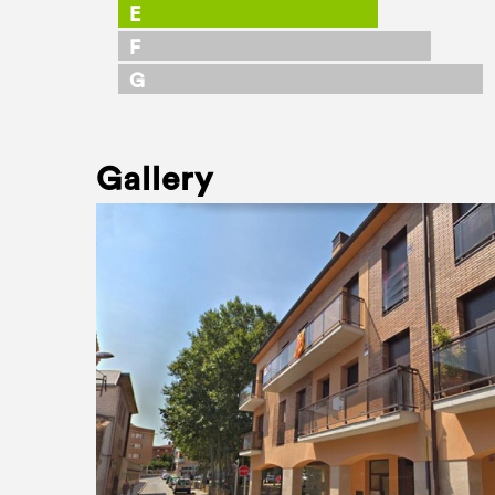
E
F
G
Gallery