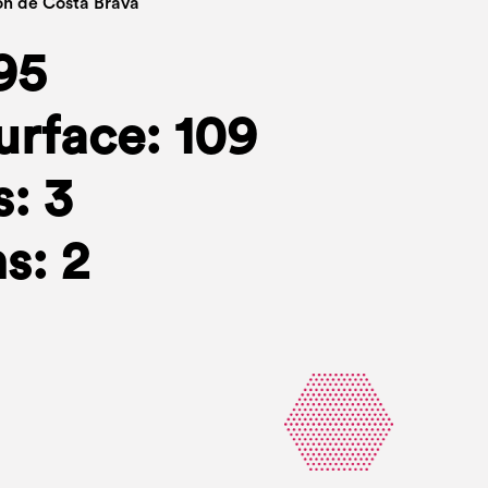
ón de Costa Brava
95
urface: 109
: 3
s: 2