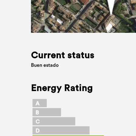
Current status
Buen estado
Energy Rating
A
B
C
D