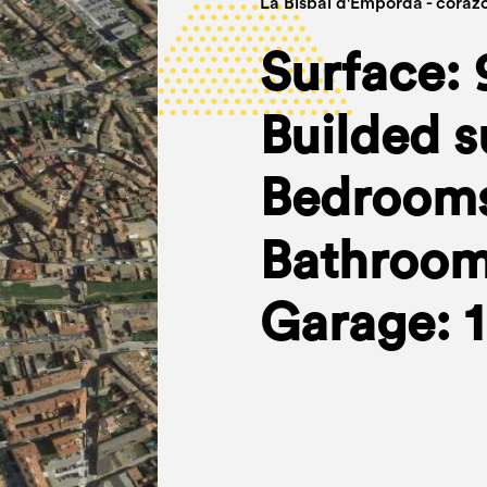
La Bisbal d'Empordà - coraz
Surface: 
Builded s
Bedrooms
Bathroom
Garage: 1