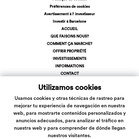
Préférences de cookies
Avertissement à l' investisseur
Investir à Barcelone
ACCUEIL
QUE FAISONS NOUS?
COMMENT ÇA MARCHE?
OFFRIR PROPRIÉTÉ
INVESTISSEMENTS
INFORMATIONS
CONTACT
INSCRIVEZ-VOUS
Utilizamos cookies
LOGIN
+34 623 107 275
Usamos cookies y otras técnicas de rastreo para
info@inveslar.com
mejorar tu experiencia de navegación en nuestra
web, para mostrarte contenidos personalizados y
anuncios adecuados, para analizar el tráfico en
Suivez-nous
nuestra web y para comprender de dónde llegan
nuestros visitantes.