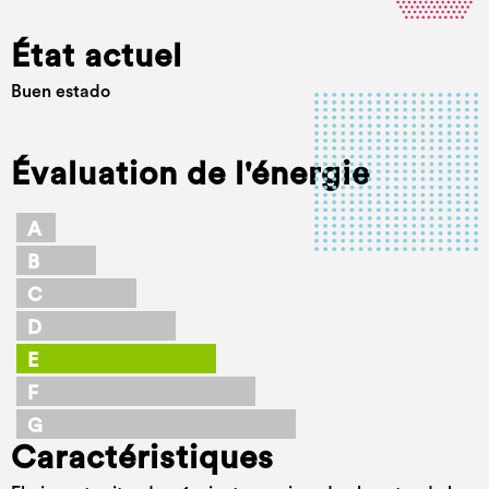
État actuel
Buen estado
Évaluation de l'énergie
A
B
C
D
E
F
G
Caractéristiques