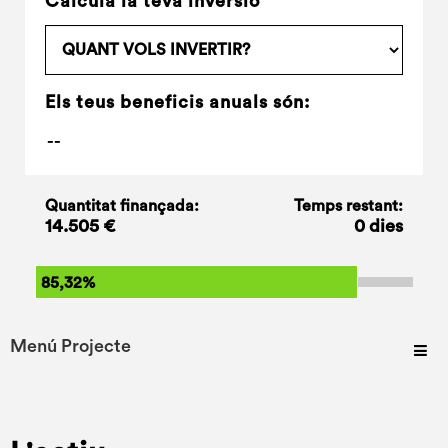
Calcula la teva inversió
Els teus beneficis anuals són:
Quantitat finançada:
Temps restant:
14.505 €
0 dies
85,32%
Menú Projecte