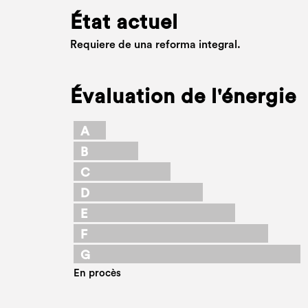
État actuel
Requiere de una reforma integral.
Évaluation de l'énergie
A
B
C
D
E
F
G
En procès