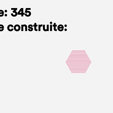
e: 345
e construite: