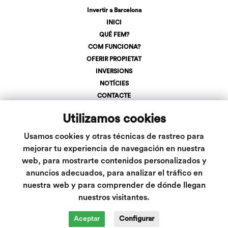
Invertir a Barcelona
INICI
QUÉ FEM?
COM FUNCIONA?
OFERIR PROPIETAT
INVERSIONS
NOTÍCIES
CONTACTE
REGISTRA'T
Utilizamos cookies
LOGIN
+34 623 107 275
Usamos cookies y otras técnicas de rastreo para
info@inveslar.com
mejorar tu experiencia de navegación en nuestra
web, para mostrarte contenidos personalizados y
anuncios adecuados, para analizar el tráfico en
Segueix-nos
nuestra web y para comprender de dónde llegan
nuestros visitantes.
Aceptar
Configurar