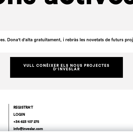
 Dona't d'alta gratuïtament, i rebràs les novetats de futurs proje
VULL CONÈIXER ELS NOUS PROJECTES
D'INVESLAR
REGISTRA'T
LOGIN
+34 623 107 275
info@inveslar.com