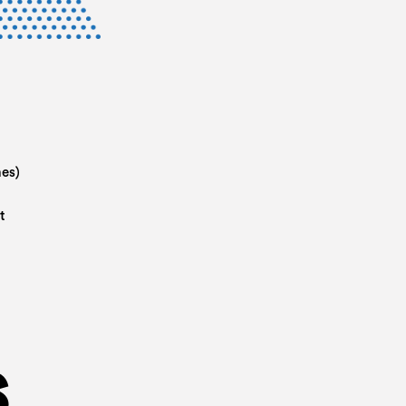
nes)
t
s