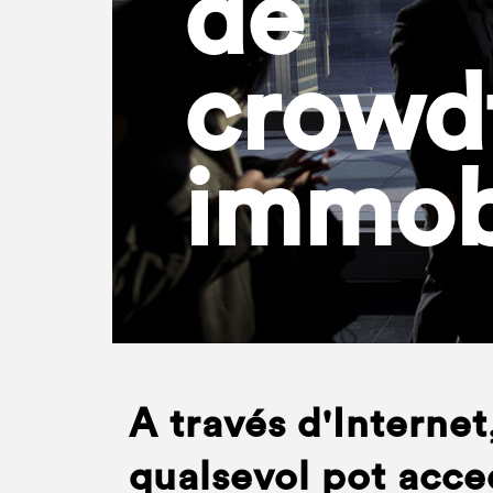
de
crowd
immobi
A través d'Internet
qualsevol pot acced