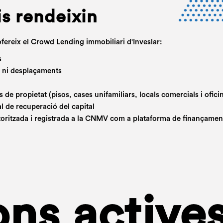
is rendeixin
ofereix el Crowd Lending immobiliari d'Inveslar:
s
s ni desplaçaments
s de propietat (pisos, cases unifamiliars, locals comercials i ofici
al de recuperació del capital
autoritzada i registrada a la CNMV com a plataforma de finançamen
ons active