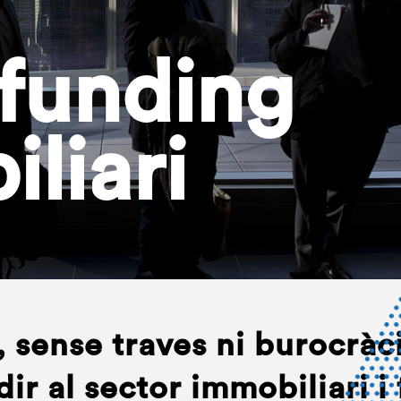
funding
liari
, sense traves ni burocràc
ir al sector immobiliari i 