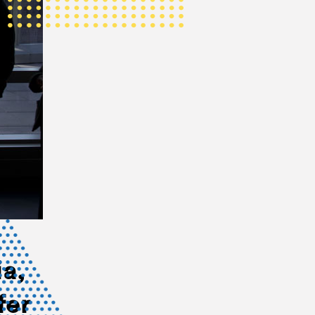
ia,
fer