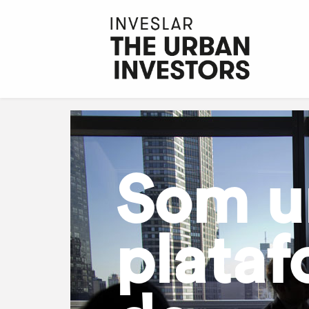
Som u
plata